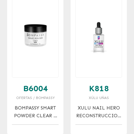
B6004
K818
OFERTAS / BOMPASSY
XÚLU UÑAS
BOMPASSY SMART
XULU NAIL HERO
POWDER CLEAR X
RECONSTRUCCION
60 GR.
DE UÑA