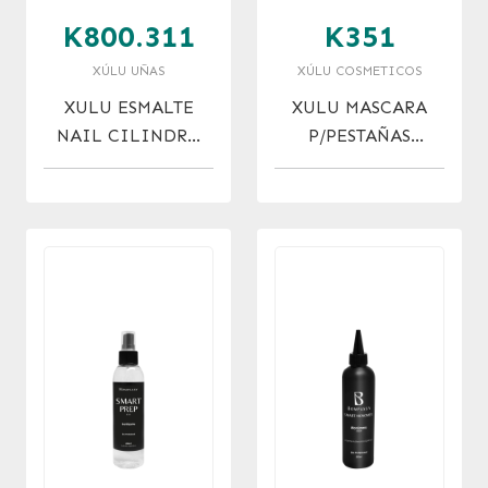
K800.311
K351
XÚLU UÑAS
XÚLU COSMETICOS
XULU ESMALTE
XULU MASCARA
NAIL CILINDRO
P/PESTAÑAS
C/KERATINA 311 X
TUBING BY
10 ML
DADATINA