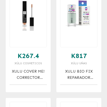
K267.4
K817
XÚLU COSMETICOS
XÚLU UÑAS
XULU COVER ME!
XULU BIO FIX
CORRECTOR
REPARADOR
SILICONADO NRO.
NATURAL X 10 ML
4 PEACH