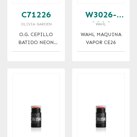
C71226
W3026-
2026
OLIVIA GARDEN
WAHL
O.G. CEPILLO
WAHL MAQUINA
BATIDO NEON
VAPOR CE26
NARANJA