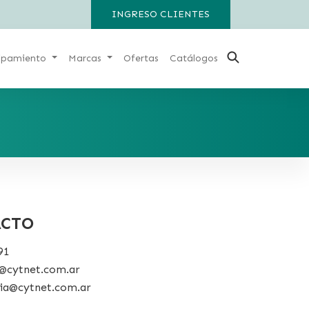
INGRESO CLIENTES
ipamiento
Marcas
Ofertas
Catálogos
ACTO
91
e@cytnet.com.ar
ia@cytnet.com.ar