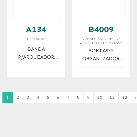
A134
B4009
PESTAÑAS
ORGANIZADORES DE
ACRÍLICO / BOMPASSY
BANDA
BOMPASSY
P/ARQUEADOR
ORGANIZADOR
REPUESTO X 24 U.
P/ESMALTES X 15
1
2
3
4
5
6
7
8
9
10
11
12
›