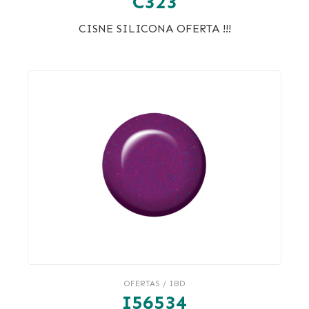
C323
CISNE SILICONA OFERTA !!!
OFERTAS / IBD
I56534