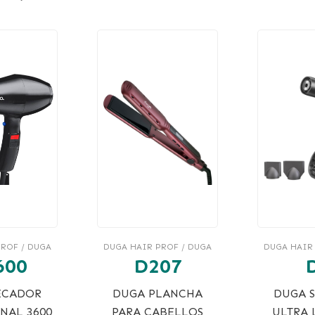
ROF / DUGA
DUGA HAIR PROF / DUGA
DUGA HAIR
600
D207
ECADOR
DUGA PLANCHA
DUGA 
NAL 3600
PARA CABELLOS
ULTRA 