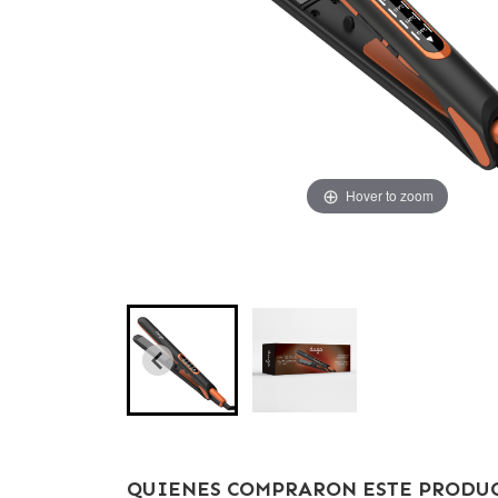
Hover to zoom
Hover to zoom
QUIENES COMPRARON ESTE PRODUC