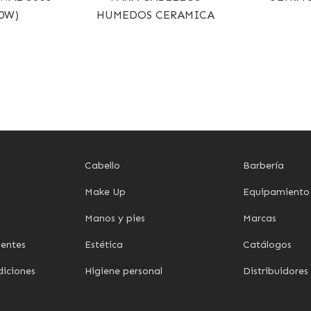
00W)
HUMEDOS CERAMICA
Cabello
Barbería
Make Up
Equipamiento
Manos y pies
Marcas
uentes
Estética
Catálogos
diciones
Higiene personal
Distribuidores