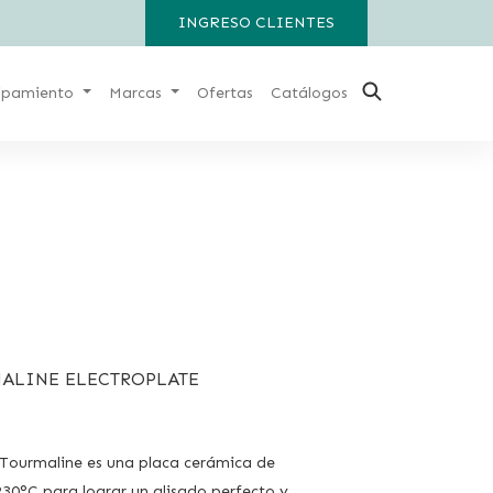
INGRESO CLIENTES
ipamiento
Marcas
Ofertas
Catálogos
ALINE ELECTROPLATE
Tourmaline es una placa cerámica de
230°C para lograr un alisado perfecto y