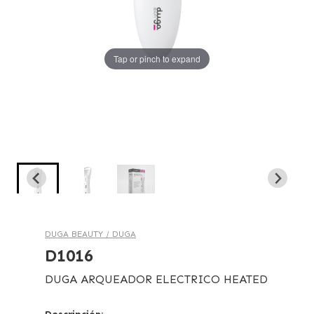
Tap or pinch to expand
Tap or pinch to expand
Tap or pinch to expand
DUGA BEAUTY /
DUGA
D1016
DUGA ARQUEADOR ELECTRICO HEATED