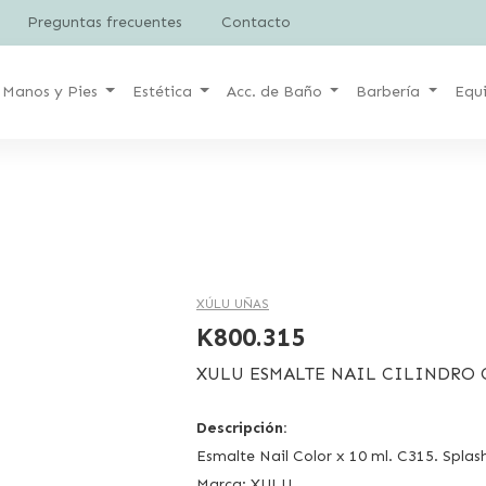
Preguntas frecuentes
Contacto
Manos y Pies
Estética
Acc. de Baño
Barbería
Equ
XÚLU UÑAS
K800.315
XULU ESMALTE NAIL CILINDRO C
Descripción:
Esmalte Nail Color x 10 ml. C315. Splas
Marca: XULU