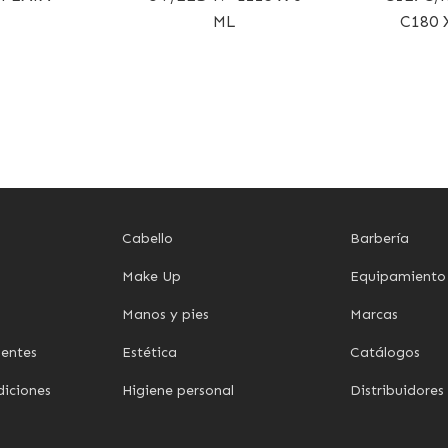
ML
C180 
Cabello
Barbería
Make Up
Equipamiento
Manos y pies
Marcas
uentes
Estética
Catálogos
diciones
Higiene personal
Distribuidores