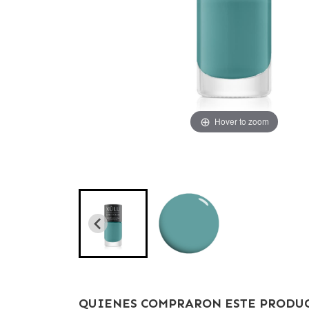
Hover to zoom
Hover to zoom
QUIENES COMPRARON ESTE PRODUC