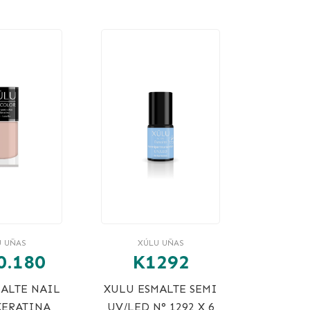
U UÑAS
XÚLU UÑAS
0.180
K1292
ALTE NAIL
XULU ESMALTE SEMI
KERATINA
UV/LED N° 1292 X 6