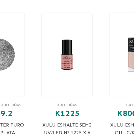
 XÚLU UÑAS
XÚLU UÑAS
XÚL
9.2
K1225
K80
TTER PURO
XULU ESMALTE SEMI
XULU ESM
 PLATA
UV/LED N° 1225 X 6
CIL. C/