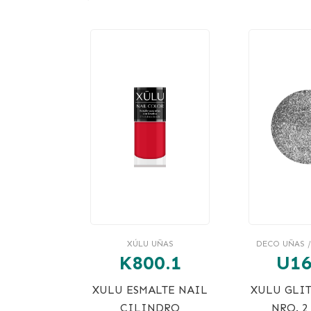
XÚLU UÑAS
DECO UÑAS /
K800.1
U16
XULU ESMALTE NAIL
XULU GLI
CILINDRO
NRO. 2