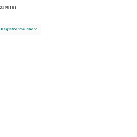
22598181
.
Registrarme ahora