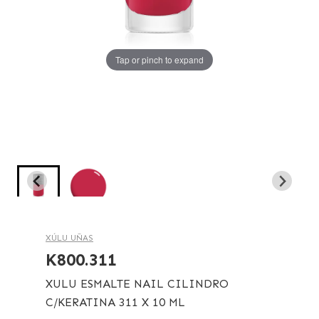
Tap or pinch to expand
Tap or pinch to expand
XÚLU UÑAS
K800.311
XULU ESMALTE NAIL CILINDRO
C/KERATINA 311 X 10 ML