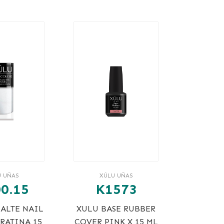
U UÑAS
XÚLU UÑAS
0.15
K1573
ALTE NAIL
XULU BASE RUBBER
ERATINA 15
COVER PINK X 15 ML