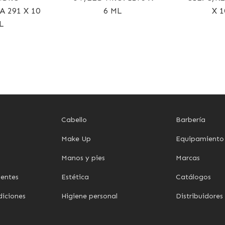
A 291 X 10
6 ML
X 1
L
Cabello
Barbería
Make Up
Equipamiento
Manos y pies
Marcas
uentes
Estética
Catálogos
diciones
Higiene personal
Distribuidores