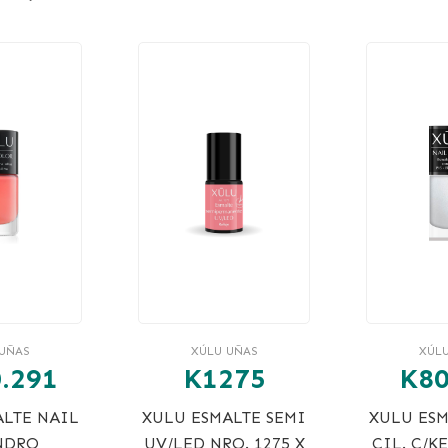
UÑAS
XÚLU UÑAS
XÚL
.291
K1275
K80
ALTE NAIL
XULU ESMALTE SEMI
XULU ESM
NDRO
UV/LED NRO. 1275 X
CIL. C/K