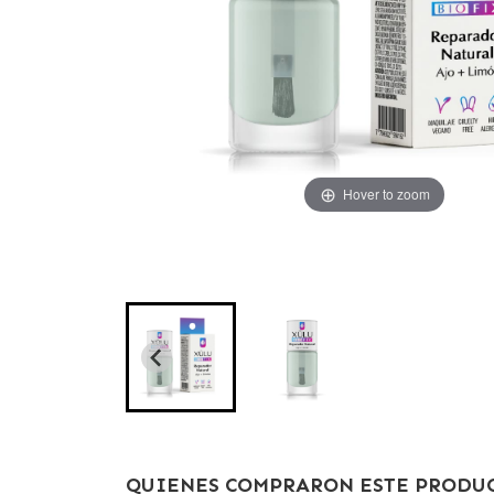
Hover to zoom
Hover to zoom
QUIENES COMPRARON ESTE PRODUC