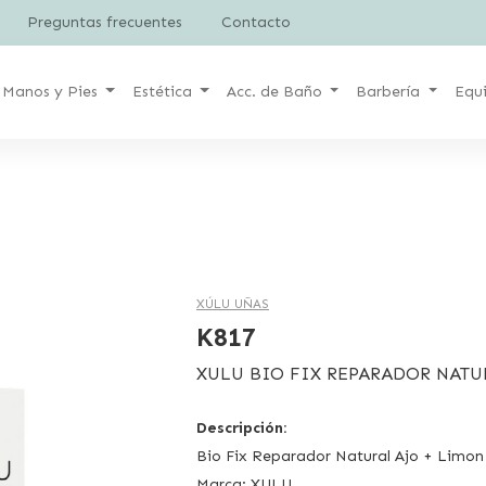
Preguntas frecuentes
Contacto
Manos y Pies
Estética
Acc. de Baño
Barbería
Equ
XÚLU UÑAS
K817
XULU BIO FIX REPARADOR NATUR
Descripción:
Bio Fix Reparador Natural Ajo + Limon
Marca: XULU