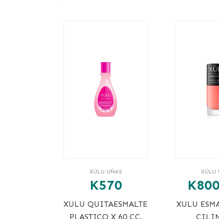
XÚLU UÑAS
XÚLU 
K570
K800
XULU QUITAESMALTE
XULU ESM
PLASTICO X 60 CC.
CILI