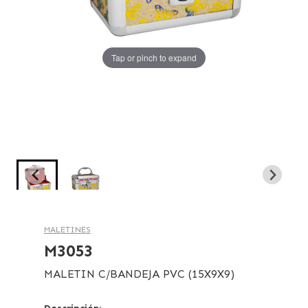
Tap or pinch to expand
Tap or pinch to expand
MALETINES
M3053
MALETIN C/BANDEJA PVC (15X9X9)