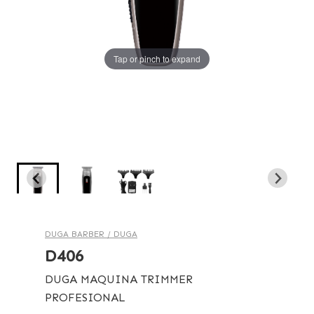
Tap or pinch to expand
Tap or pinch to expand
Tap or pinch to expand
DUGA BARBER /
DUGA
D406
DUGA MAQUINA TRIMMER
PROFESIONAL