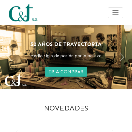
FOX ION 3
Ahora tambien en color Rojo
Previous
Next
IR A COMPRAR
NOVEDADES