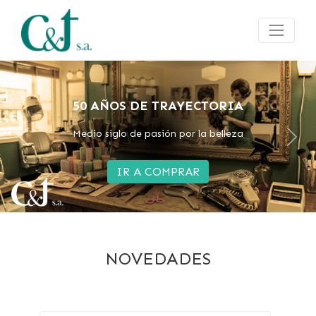
FOX ION 3
Ahora tambien en color Rojo
Previous
Next
IR A COMPRAR
NOVEDADES