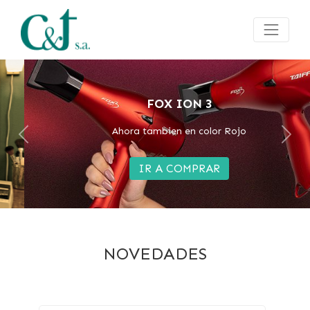
FOX ION 3
Ahora tambien en color Rojo
Previous
Next
IR A COMPRAR
NOVEDADES